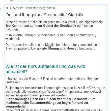
nzeige des Kursmenüs
TU Chemnitz | semesterübergreifend
Online-Übungstool Stochastik / Statistik
Dieser Kurs ist für alle diejenigen eine Anlaufstelle, die eigenständig
ihre
Kenntnisse auf dem Gebiet der Stochastik
auffrischen
möchten.
Zum Großteil werden Grundlagen aus der Schule (Abiturniveau)
wiederholt.
~
Der Kurs soll vorallem eine Möglichkeit bieten, für verschiedene
Themen passend konzipierte
Übungsaufgaben
zu bearbeiten.
Wie ist der Kurs aufgebaut und was wird
behandelt?
Inhaltlich ist der Kurs in 4 Kapitel unterteilt, die mehrere Themen
umfassen.
Zu jedem der behandelten Themen gibt es eine
kurze Einführung
, in
der jeweils alle wesentlichen "Bausteine" knapp zusammengefasst
sowie Beispielaufgaben präsentiert werden.
Eigenständiges Üben ist ein sehr wichtiger Bestandteil um
mathematische Zusammenhänge zu begreifen und zu
verinnerlichen!
Daher gibt es zu jedem Thema kürzere
Selbsttests
, mit welchen Du