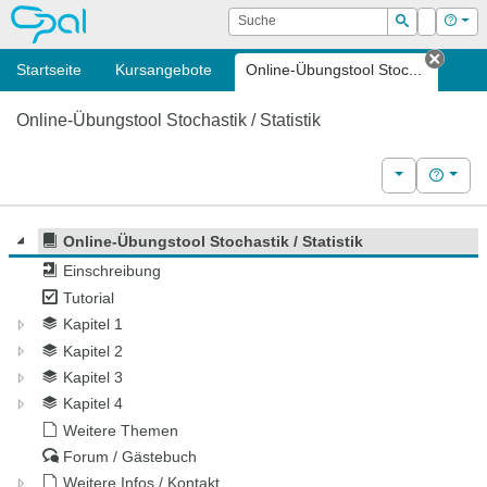
OPAL
Suche
Login
Hilf
Suchen
Startseite
Kursangebote
Online-Übungstool Stoc...
Tab s
Online-Übungstool Stochastik / Statistik
Weitere Kurs
Hilfe
Online-Übungstool Stochastik / Statistik
Einschreibung
Tutorial
Kapitel 1
Kapitel 2
Kapitel 3
Kapitel 4
Weitere Themen
Forum / Gästebuch
Weitere Infos / Kontakt