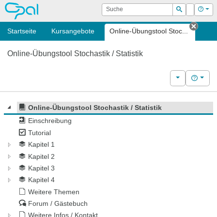
OPAL
Suche
Login
Hilf
Suchen
Startseite
Kursangebote
Online-Übungstool Stoc...
Tab s
Online-Übungstool Stochastik / Statistik
Weitere Kurs
Hilfe
Online-Übungstool Stochastik / Statistik
Einschreibung
Tutorial
Kapitel 1
Kapitel 2
Kapitel 3
Kapitel 4
Weitere Themen
Forum / Gästebuch
Weitere Infos / Kontakt