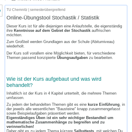
nzeige des Kursmenüs
TU Chemnitz | semesterübergreifend
Online-Übungstool Stochastik / Statistik
Dieser Kurs ist für alle diejenigen eine Anlaufstelle, die eigenständig
ihre
Kenntnisse auf dem Gebiet der Stochastik
auffrischen
möchten.
Zum Großteil werden Grundlagen aus der Schule (Abiturniveau)
wiederholt.
~
Der Kurs soll vorallem eine Möglichkeit bieten, für verschiedene
Themen passend konzipierte
Übungsaufgaben
zu bearbeiten.
Wie ist der Kurs aufgebaut und was wird
behandelt?
Inhaltlich ist der Kurs in 4 Kapitel unterteilt, die mehrere Themen
umfassen.
Zu jedem der behandelten Themen gibt es eine
kurze Einführung
, in
der jeweils alle wesentlichen "Bausteine" knapp zusammengefasst
sowie Beispielaufgaben präsentiert werden.
Eigenständiges Üben ist ein sehr wichtiger Bestandteil um
mathematische Zusammenhänge zu begreifen und zu
verinnerlichen!
Daher gibt es zu jedem Thema kürzere
Selbsttests
, mit welchen Du