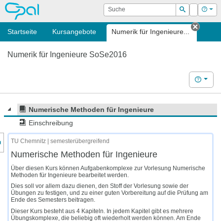
OPAL
Suche
Login
Hilf
Suchen
Startseite
Kursangebote
Numerik für Ingenieure...
Tab sc
Numerik für Ingenieure SoSe2016
Hilfe
Numerische Methoden für Ingenieure
Einschreibung
nzeige des Kursmenüs
TU Chemnitz | semesterübergreifend
Numerische Methoden für Ingenieure
Über diesen Kurs können Aufgabenkomplexe zur Vorlesung Numerische
Methoden für Ingenieure bearbeitet werden.
Dies soll vor allem dazu dienen, den Stoff der Vorlesung sowie der
Übungen zu festigen, und zu einer guten Vorbereitung auf die Prüfung am
Ende des Semesters beitragen.
Dieser Kurs besteht aus 4 Kapiteln. In jedem Kapitel gibt es mehrere
Übungskomplexe, die beliebig oft wiederholt werden können. Am Ende