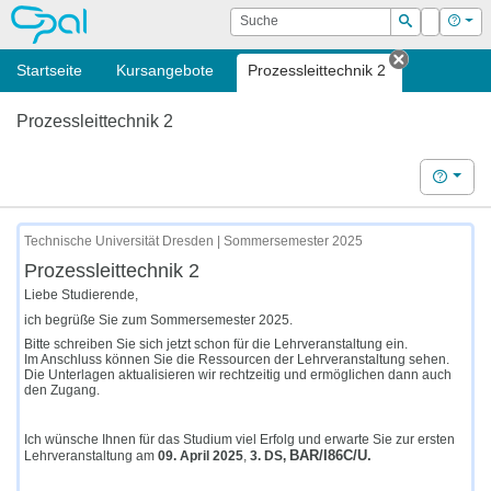
OPAL
Suche
Login
Hilf
Suchen
Startseite
Kursangebote
Prozessleittechnik 2
Tab schli
Prozessleittechnik 2
Hilfe
Technische Universität Dresden | Sommersemester 2025
Prozessleittechnik 2
Liebe Studierende,
ich begrüße Sie zum Sommersemester 2025.
Bitte schreiben Sie sich jetzt schon für die Lehrveranstaltung ein.
Im Anschluss können Sie die Ressourcen der Lehrveranstaltung sehen.
Die Unterlagen aktualisieren wir rechtzeitig und ermöglichen dann auch
den Zugang.
Ich wünsche Ihnen für das Studium viel Erfolg und erwarte Sie zur ersten
BAR/I86C/U
.
Lehrveranstaltung am
09. April 2025
,
3. DS,