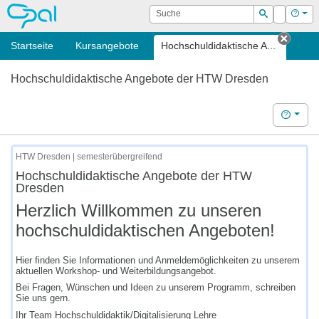
OPAL
Suche
Login
Hilf
Suchen
Startseite
Kursangebote
Hochschuldidaktische A...
Tab s
Hochschuldidaktische Angebote der HTW Dresden
Hilfe
HTW Dresden | semesterübergreifend
Hochschuldidaktische Angebote der HTW
Dresden
Herzlich Willkommen zu unseren
hochschuldidaktischen Angeboten!
Hier finden Sie Informationen und Anmeldemöglichkeiten zu unserem
aktuellen Workshop- und Weiterbildungsangebot.
Bei Fragen, Wünschen und Ideen zu unserem Programm, schreiben
Sie uns gern.
Ihr Team Hochschuldidaktik/Digitalisierung Lehre