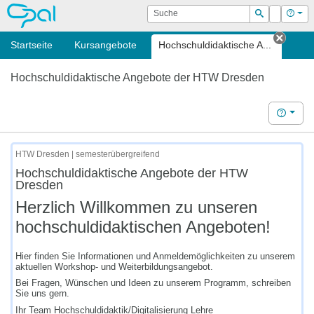
OPAL
Suche
Login
Hilf
Suchen
Startseite
Kursangebote
Hochschuldidaktische A...
Tab s
Hochschuldidaktische Angebote der HTW Dresden
Hilfe
HTW Dresden | semesterübergreifend
Hochschuldidaktische Angebote der HTW
Dresden
Herzlich Willkommen zu unseren
hochschuldidaktischen Angeboten!
Hier finden Sie Informationen und Anmeldemöglichkeiten zu unserem
aktuellen Workshop- und Weiterbildungsangebot.
Bei Fragen, Wünschen und Ideen zu unserem Programm, schreiben
Sie uns gern.
Ihr Team Hochschuldidaktik/Digitalisierung Lehre