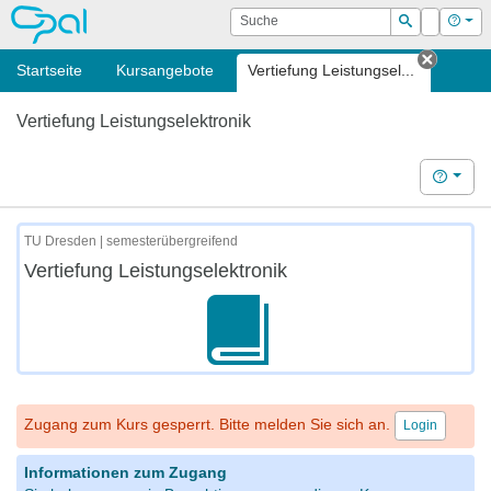
OPAL
Suche
Login
Hilf
Suchen
Startseite
Kursangebote
Vertiefung Leistungsel...
Tab sc
Vertiefung Leistungselektronik
Hilfe
TU Dresden | semesterübergreifend
Vertiefung Leistungselektronik
Zugang zum Kurs gesperrt. Bitte melden Sie sich an.
Login
Informationen zum Zugang