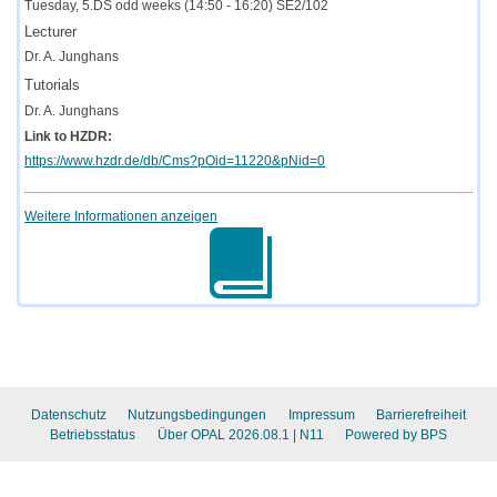
Tuesday, 5.DS odd weeks (14:50 - 16:20) SE2/102
Lecturer
Dr. A. Junghans
Tutorials
Dr. A. Junghans
Link to HZDR:
https://www.hzdr.de/db/Cms?pOid=11220&pNid=0
Weitere Informationen anzeigen
Datenschutz
Nutzungsbedingungen
Impressum
Barrierefreiheit
Betriebsstatus
Über OPAL 2026.08.1
| N11
Powered by BPS