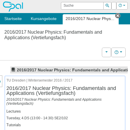
OPAL
Suche
Login
Hilf
Suchen
Startseite
Kursangebote
2016/2017 Nuclear Phys...
Tab s
2016/2017 Nuclear Physics: Fundamentals and
Applications (Vertiefungsfach)
Weitere Kurs
Hilfe
2016/2017 Nuclear Physics: Fundamentals and Applicatio
nzeige des Kursmenüs
TU Dresden | Wintersemester 2016 / 2017
2016/2017 Nuclear Physics: Fundamentals and
Applications (Vertiefungsfach)
2016/2017 Nuclear Physics: Fundamentals and Applications
(Vertiefungsfach)
Lectures
Tuesday, 4.DS (13:00 - 14:30) SE2/102
Tutorials