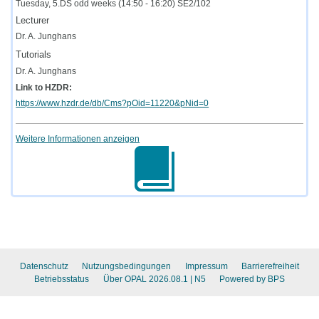
Tuesday, 5.DS odd weeks (14:50 - 16:20) SE2/102
Lecturer
Dr. A. Junghans
Tutorials
Dr. A. Junghans
Link to HZDR:
https://www.hzdr.de/db/Cms?pOid=11220&pNid=0
Weitere Informationen anzeigen
Datenschutz
Nutzungsbedingungen
Impressum
Barrierefreiheit
Betriebsstatus
Über OPAL 2026.08.1
| N5
Powered by BPS