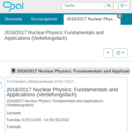
OPAL
Suche
Login
Hilf
Suchen
Startseite
Kursangebote
2016/2017 Nuclear Phys...
Tab s
2016/2017 Nuclear Physics: Fundamentals and
Applications (Vertiefungsfach)
Weitere Kurs
Hilfe
2016/2017 Nuclear Physics: Fundamentals and Applicatio
nzeige des Kursmenüs
TU Dresden | Wintersemester 2016 / 2017
2016/2017 Nuclear Physics: Fundamentals and
Applications (Vertiefungsfach)
2016/2017 Nuclear Physics: Fundamentals and Applications
(Vertiefungsfach)
Lectures
Tuesday, 4.DS (13:00 - 14:30) SE2/102
Tutorials