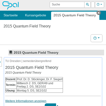
OPAL
Suche
Login
Hilf
Suchen
Startseite
Kursangebote
2015 Quantum Field Theory
Tab
2015 Quantum Field Theory
Hilfe
2015 Quantum Field Theory
nzeige des Kursmenüs
TU Dresden | semesterübergreifend
2015 Quantum Field Theory
2015 Quantum Field Theory
Dozent:
Prof. Dr. D. Stöckinger, Dr. F. Siegert
Mittwoch 2. DS, GER/49 und
Termin:
Freitag 2. DS, SE2/102
Übung:
Montag 5. DS, SE2/102
Weitere Informationen anzeigen