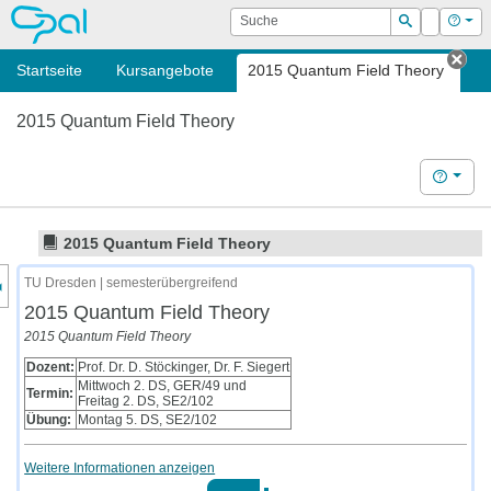
OPAL
Suche
Login
Hilf
Suchen
Startseite
Kursangebote
2015 Quantum Field Theory
Tab
2015 Quantum Field Theory
Hilfe
2015 Quantum Field Theory
nzeige des Kursmenüs
TU Dresden | semesterübergreifend
2015 Quantum Field Theory
2015 Quantum Field Theory
Dozent:
Prof. Dr. D. Stöckinger, Dr. F. Siegert
Mittwoch 2. DS, GER/49 und
Termin:
Freitag 2. DS, SE2/102
Übung:
Montag 5. DS, SE2/102
Weitere Informationen anzeigen