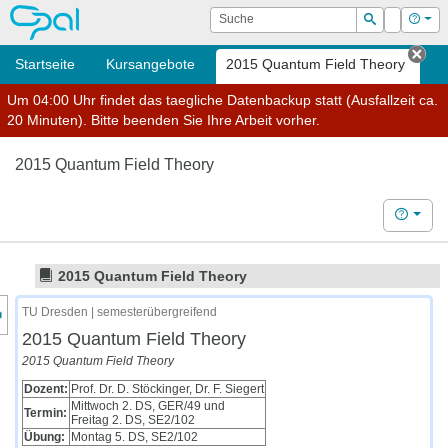
OPAL
Suche
Login
Hilf
Suchen
Startseite
Kursangebote
2015 Quantum Field Theory
Tab
Um 04:00 Uhr findet das taegliche Datenbackup statt (Ausfallzeit ca.
20 Minuten). Bitte beenden Sie Ihre Arbeit vorher.
2015 Quantum Field Theory
Hilfe
2015 Quantum Field Theory
nzeige des Kursmenüs
TU Dresden | semesterübergreifend
2015 Quantum Field Theory
2015 Quantum Field Theory
Dozent:
Prof. Dr. D. Stöckinger, Dr. F. Siegert
Mittwoch 2. DS, GER/49 und
Termin:
Freitag 2. DS, SE2/102
Übung:
Montag 5. DS, SE2/102