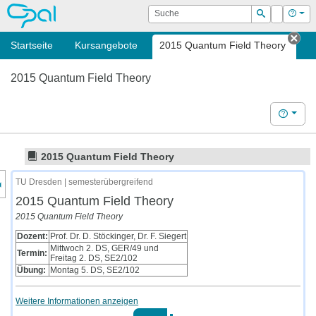
OPAL
Suche
Login
Hilf
Suchen
Startseite
Kursangebote
2015 Quantum Field Theory
Tab
2015 Quantum Field Theory
Hilfe
2015 Quantum Field Theory
nzeige des Kursmenüs
TU Dresden | semesterübergreifend
2015 Quantum Field Theory
2015 Quantum Field Theory
Dozent:
Prof. Dr. D. Stöckinger, Dr. F. Siegert
Mittwoch 2. DS, GER/49 und
Termin:
Freitag 2. DS, SE2/102
Übung:
Montag 5. DS, SE2/102
Weitere Informationen anzeigen