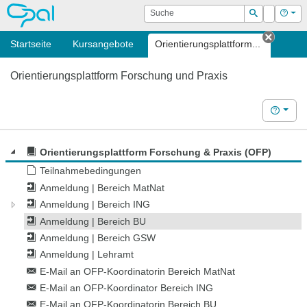
OPAL
Suche
Login
Hilf
Suchen
Startseite
Kursangebote
Orientierungsplattform...
Tab sc
Orientierungsplattform Forschung und Praxis
Hilfe
Orientierungsplattform Forschung & Praxis (OFP)
Teilnahmebedingungen
Anmeldung | Bereich MatNat
Anmeldung | Bereich ING
Anmeldung | Bereich BU
Anmeldung | Bereich GSW
Anmeldung | Lehramt
E-Mail an OFP-Koordinatorin Bereich MatNat
E-Mail an OFP-Koordinator Bereich ING
E-Mail an OFP-Koordinatorin Bereich BU