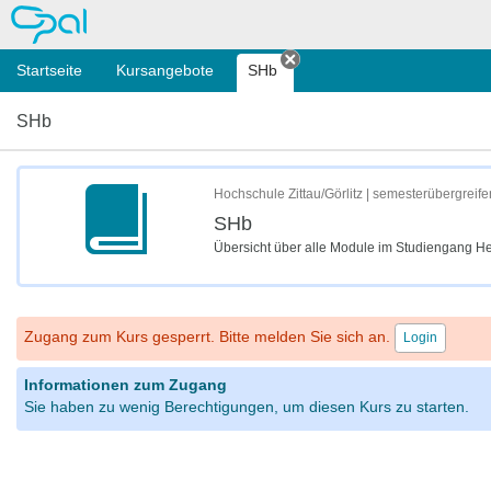
OPAL
Startseite
Kursangebote
SHb
Tab schließen
SHb
Hochschule Zittau/Görlitz | semesterübergreif
SHb
Übersicht über alle Module im Studiengang H
Zugang zum Kurs gesperrt. Bitte melden Sie sich an.
Login
Informationen zum Zugang
Sie haben zu wenig Berechtigungen, um diesen Kurs zu starten.