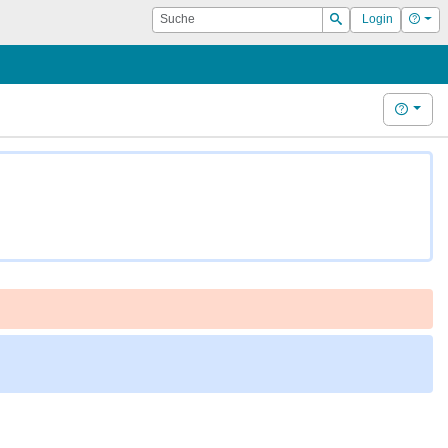
Suche
Hilf
Login
Suchen
Hilfe