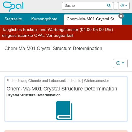
OPAL
Suche
Login
Hilf
Suchen
Startseite
Kursangebote
Chem-Ma-M01 Crystal St...
Tab 
Taegliches Backup- und Wartungsfenster (04:00-05:00 Uhr):
eingeschraenkte OPAL-Verfuegbarkeit.
Chem-Ma-M01 Crystal Structure Determination
Hilfe
Fachrichtung Chemie und Lebensmittelchemie | Wintersemester
Chem-Ma-M01 Crystal Structure Determination
Crystal Structure Determination