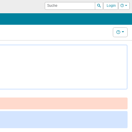
Suche
Hilf
Login
Suchen
Hilfe