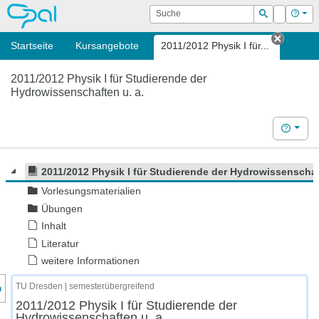
OPAL
Suche
Login
Hilf
Suchen
Startseite
Kursangebote
2011/2012 Physik I für...
Tab sc
2011/2012 Physik I für Studierende der
Hydrowissenschaften u. a.
Hilfe
2011/2012 Physik I für Studierende der Hydrowissenschaf
Vorlesungsmaterialien
Übungen
Inhalt
Literatur
weitere Informationen
nzeige des Kursmenüs
TU Dresden | semesterübergreifend
2011/2012 Physik I für Studierende der
Hydrowissenschaften u. a.