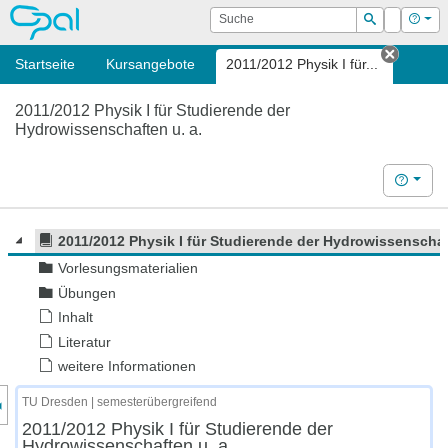
OPAL
Suche
Login
Hilf
Suchen
Startseite
Kursangebote
2011/2012 Physik I für...
Tab sc
2011/2012 Physik I für Studierende der
Hydrowissenschaften u. a.
Hilfe
2011/2012 Physik I für Studierende der Hydrowissenschaf
Vorlesungsmaterialien
Übungen
Inhalt
Literatur
weitere Informationen
nzeige des Kursmenüs
TU Dresden | semesterübergreifend
2011/2012 Physik I für Studierende der
Hydrowissenschaften u. a.