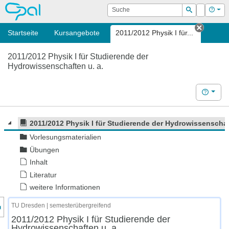
OPAL
Suche
Login
Hilf
Suchen
Startseite
Kursangebote
2011/2012 Physik I für...
Tab sc
2011/2012 Physik I für Studierende der
Hydrowissenschaften u. a.
Hilfe
2011/2012 Physik I für Studierende der Hydrowissenschaf
Vorlesungsmaterialien
Übungen
Inhalt
Literatur
weitere Informationen
nzeige des Kursmenüs
TU Dresden | semesterübergreifend
2011/2012 Physik I für Studierende der
Hydrowissenschaften u. a.