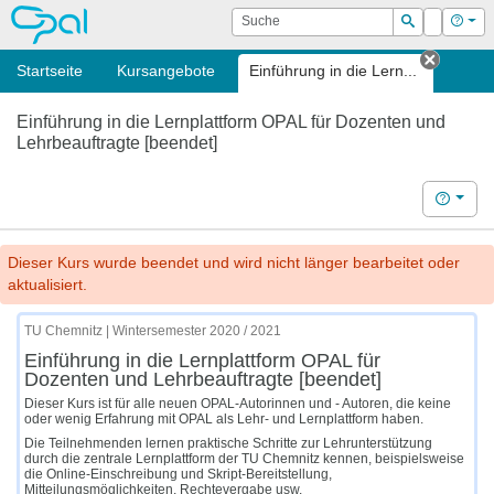
OPAL
Suche
Login
Hilf
Suchen
Startseite
Kursangebote
Einführung in die Lern...
Tab sc
Einführung in die Lernplattform OPAL für Dozenten und
Lehrbeauftragte [beendet]
Hilfe
Dieser Kurs wurde beendet und wird nicht länger bearbeitet oder
aktualisiert.
TU Chemnitz | Wintersemester 2020 / 2021
Einführung in die Lernplattform OPAL für
Dozenten und Lehrbeauftragte [beendet]
Dieser Kurs ist für alle neuen OPAL-Autorinnen und - Autoren, die keine
oder wenig Erfahrung mit OPAL als Lehr- und Lernplattform haben.
Die Teilnehmenden lernen praktische Schritte zur Lehrunterstützung
durch die zentrale Lernplattform der TU Chemnitz kennen, beispielsweise
die Online-Einschreibung und Skript-Bereitstellung,
Mitteilungsmöglichkeiten, Rechtevergabe usw.