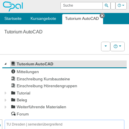
OPAL
Suche
Login
Hilf
Suchen
Startseite
Kursangebote
Tutorium AutoCAD
Tab schließ
Tutorium AutoCAD
Weitere Kurs
Hilfe
Tutorium AutoCAD
Mitteilungen
Einschreibung Kursbausteine
Einschreibung Hörendengruppen
Tutorial
Beleg
Weiterführende Materialien
Forum
nzeige des Kursmenüs
TU Dresden | semesterübergreifend