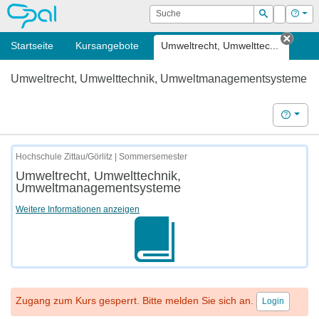
OPAL
Suche
Login
Hilf
Suchen
Startseite
Kursangebote
Umweltrecht, Umwelttec...
Tab s
Umweltrecht, Umwelttechnik, Umweltmanagementsysteme
Hilfe
Hochschule Zittau/Görlitz | Sommersemester
Umweltrecht, Umwelttechnik,
Umweltmanagementsysteme
Weitere Informationen anzeigen
Zugang zum Kurs gesperrt. Bitte melden Sie sich an.
Login