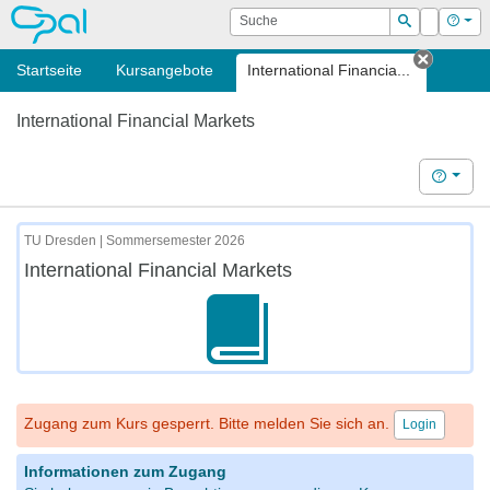
OPAL
Suche
Login
Hilf
Suchen
Startseite
Kursangebote
International Financia...
Tab sch
International Financial Markets
Hilfe
TU Dresden | Sommersemester 2026
International Financial Markets
Zugang zum Kurs gesperrt. Bitte melden Sie sich an.
Login
Informationen zum Zugang