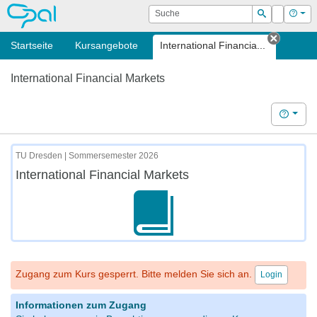
OPAL
Suche
Login
Hilf
Suchen
Startseite
Kursangebote
International Financia...
Tab sch
International Financial Markets
Hilfe
TU Dresden | Sommersemester 2026
International Financial Markets
Zugang zum Kurs gesperrt. Bitte melden Sie sich an.
Login
Informationen zum Zugang