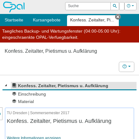
OPAL
Suche
Login
Hilf
Suchen
Startseite
Kursangebote
Konfess. Zeitalter, Pi...
Tab schl
Taegliches Backup- und Wartungsfenster (04:00-05:00 Uhr):
eingeschraenkte OPAL-Verfuegbarkeit.
Konfess. Zeitalter, Pietismus u. Aufklärung
Hilfe
Konfess. Zeitalter, Pietismus u. Aufklärung
Einschreibung
Material
nzeige des Kursmenüs
TU Dresden | Sommersemester 2017
Konfess. Zeitalter, Pietismus u. Aufklärung
Weitere Informationen anzeigen