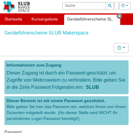
OPAL
Suche
Login
Hilf
Suchen
Startseite
Kursangebote
Geräteführerscheine SL...
Tab s
Geräteführerscheine SLUB Makerspace
Hilfe
Informationen zum Zugang
Dieser Zugang ist durch ein Passwort geschützt, um
Zugriffe von Webcrawlern zu verhindern. Bitte geben Sie
in die Zeile Passwort Folgendes ein:
SLUB
Dieser Bereich ist mit einem Passwort geschützt.
Bitte geben Sie hier das Passwort ein, welches Ihnen von Ihrem
Dozenten mitgeteilt wurde. (An dieser Stelle wird NICHT Ihr
persönliches Login-Passwort benötigt!)
Passwort