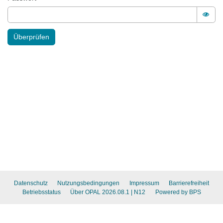
Pass
Überprüfen
Datenschutz
Nutzungsbedingungen
Impressum
Barrierefreiheit
Betriebsstatus
Über OPAL 2026.08.1
| N12
Powered by BPS