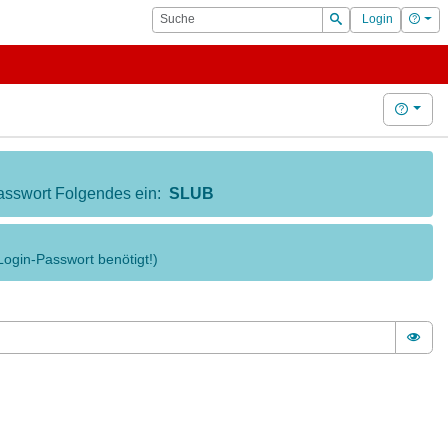
Suche
Hilf
Login
Suchen
Hilfe
 Passwort Folgendes ein:
SLUB
Login-Passwort benötigt!)
Pass