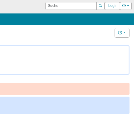
Suche
Hilf
Login
Suchen
Hilfe