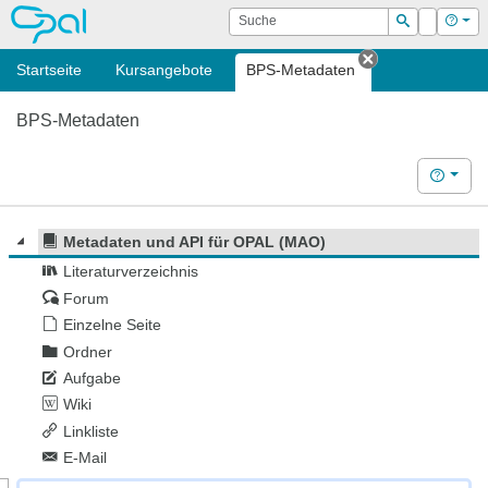
OPAL
Suche
Login
Hilf
Suchen
Startseite
Kursangebote
BPS-Metadaten
Tab schließen
BPS-Metadaten
Hilfe
Metadaten und API für OPAL (MAO)
Literaturverzeichnis
Forum
Einzelne Seite
Ordner
Aufgabe
Wiki
Linkliste
E-Mail