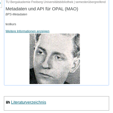
nzeige des Kursmenüs
TU Bergakademie Freiberg Universitätsbibliothek | semesterübergreifend
Metadaten und API für OPAL (MAO)
BPS-Metadaten
testkurs
Weitere Informationen anzeigen
Literaturverzeichnis