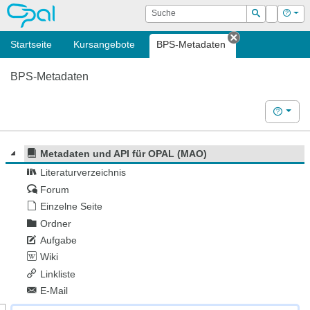
OPAL
Suche
Login
Hilf
Suchen
Startseite
Kursangebote
BPS-Metadaten
Tab schließen
BPS-Metadaten
Hilfe
Metadaten und API für OPAL (MAO)
Literaturverzeichnis
Forum
Einzelne Seite
Ordner
Aufgabe
Wiki
Linkliste
E-Mail