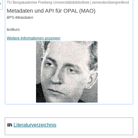
nzeige des Kursmenüs
TU Bergakademie Freiberg Universitätsbibliothek | semesterübergreifend
Metadaten und API für OPAL (MAO)
BPS-Metadaten
testkurs
Weitere Informationen anzeigen
Literaturverzeichnis