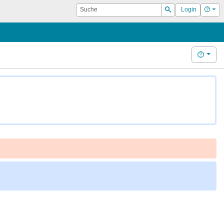
Suche
Hilf
Login
Suchen
Hilfe