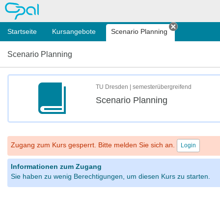
OPAL
Startseite
Kursangebote
Scenario Planning
Tab schließ
Scenario Planning
TU Dresden | semesterübergreifend
Scenario Planning
Zugang zum Kurs gesperrt. Bitte melden Sie sich an.
Login
Informationen zum Zugang
Sie haben zu wenig Berechtigungen, um diesen Kurs zu starten.