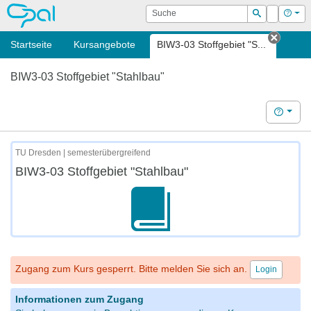
OPAL
Suche
Login
Hilf
Suchen
Startseite
Kursangebote
BIW3-03 Stoffgebiet "S...
Tab sc
BIW3-03 Stoffgebiet "Stahlbau"
Hilfe
TU Dresden | semesterübergreifend
BIW3-03 Stoffgebiet "Stahlbau"
Zugang zum Kurs gesperrt. Bitte melden Sie sich an.
Login
Informationen zum Zugang