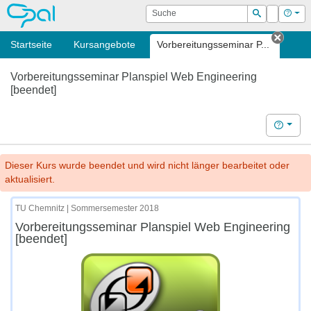
OPAL
Suche
Login
Hilf
Suchen
Startseite
Kursangebote
Vorbereitungsseminar P...
Tab s
Vorbereitungsseminar Planspiel Web Engineering
[beendet]
Hilfe
Dieser Kurs wurde beendet und wird nicht länger bearbeitet oder
aktualisiert.
TU Chemnitz | Sommersemester 2018
Vorbereitungsseminar Planspiel Web Engineering
[beendet]