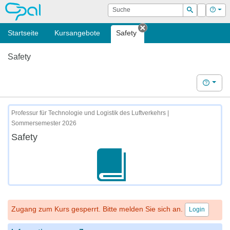
OPAL
Suche
Login
Hilf
Suchen
Startseite
Kursangebote
Safety
Tab schließen
Safety
Hilfe
Professur für Technologie und Logistik des Luftverkehrs |
Sommersemester 2026
Safety
Zugang zum Kurs gesperrt. Bitte melden Sie sich an.
Login