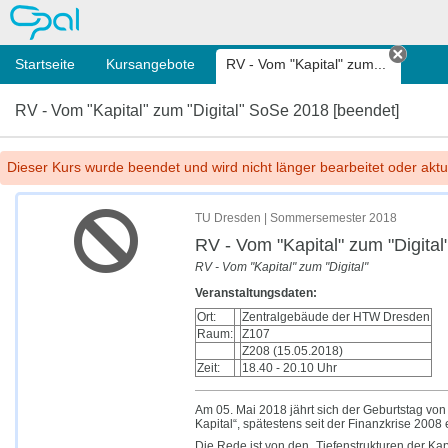
OPAL
Startseite
Kursangebote
RV - Vom "Kapital" zum...
Tab s
RV - Vom "Kapital" zum "Digital" SoSe 2018 [beendet]
Dieser Kurs wurde beendet und wird nicht länger bearbeitet oder aktua
TU Dresden | Sommersemester 2018
RV - Vom "Kapital" zum "Digital
RV - Vom "Kapital" zum "Digital"
Veranstaltungsdaten:
Ort:
Zentralgebäude der HTW Dresden
Raum:
Z107
Z208 (15.05.2018)
Zeit:
18.40 - 20.10 Uhr
Am 05. Mai 2018 jährt sich der Geburtstag vo
Kapital“, spätestens seit der Finanzkrise 2008
Die Rede ist von den „Tiefenstrukturen der Kap