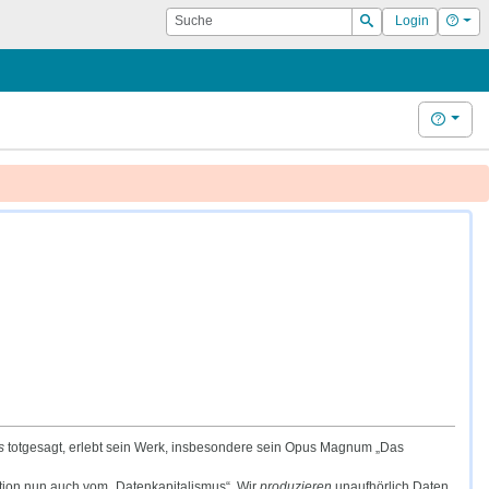
Suche
Hilf
Login
Suchen
Hilfe
s
totgesagt, erlebt sein Werk, insbesondere sein Opus Magnum „Das
mation nun auch vom „Datenkapitalismus“. Wir
produzieren
unaufhörlich Daten