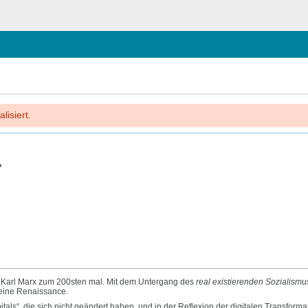
chließen
lisiert.
"
n Karl Marx zum 200sten mal. Mit dem Untergang des
real existierenden Sozialismu
 eine Renaissance.
itals“, die sich nicht geändert haben, und in der Reflexion der digitalen Transfor