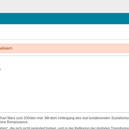
chließen
lisiert.
"
n Karl Marx zum 200sten mal. Mit dem Untergang des
real existierenden Sozialismu
 eine Renaissance.
itals“, die sich nicht geändert haben, und in der Reflexion der digitalen Transfor