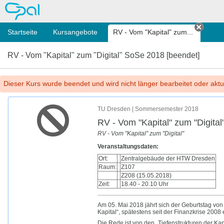
OPAL
Startseite
Kursangebote
RV - Vom "Kapital" zum...
Tab s
RV - Vom "Kapital" zum "Digital" SoSe 2018 [beendet]
Dieser Kurs wurde beendet und wird nicht länger bearbeitet oder aktua
TU Dresden | Sommersemester 2018
RV - Vom "Kapital" zum "Digital
RV - Vom "Kapital" zum "Digital"
Veranstaltungsdaten:
Ort:
Zentralgebäude der HTW Dresden
Raum:
Z107
Z208 (15.05.2018)
Zeit:
18.40 - 20.10 Uhr
Am 05. Mai 2018 jährt sich der Geburtstag vo
Kapital“, spätestens seit der Finanzkrise 2008
Die Rede ist von den „Tiefenstrukturen der Kap