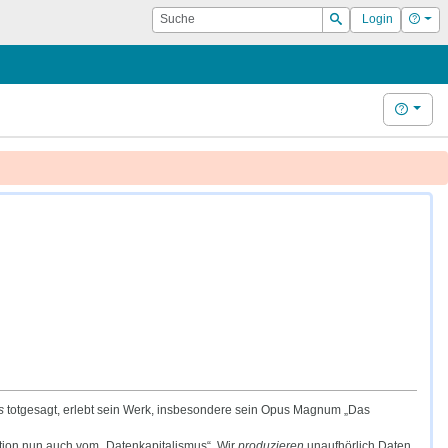
Suche
Hilf
Login
Suchen
Hilfe
s
totgesagt, erlebt sein Werk, insbesondere sein Opus Magnum „Das
mation nun auch vom „Datenkapitalismus“. Wir
produzieren
unaufhörlich Daten