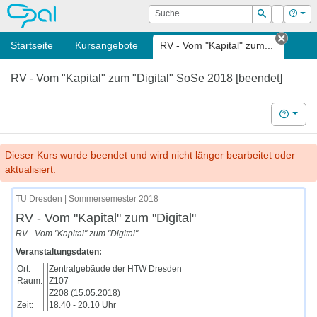
OPAL
Suche
Login
Hilf
Suchen
Startseite
Kursangebote
RV - Vom "Kapital" zum...
Tab s
RV - Vom "Kapital" zum "Digital" SoSe 2018 [beendet]
Hilfe
Dieser Kurs wurde beendet und wird nicht länger bearbeitet oder
aktualisiert.
TU Dresden | Sommersemester 2018
RV - Vom "Kapital" zum "Digital"
RV - Vom "Kapital" zum "Digital"
Veranstaltungsdaten:
Ort:
Zentralgebäude der HTW Dresden
Raum:
Z107
Z208 (15.05.2018)
Zeit:
18.40 - 20.10 Uhr