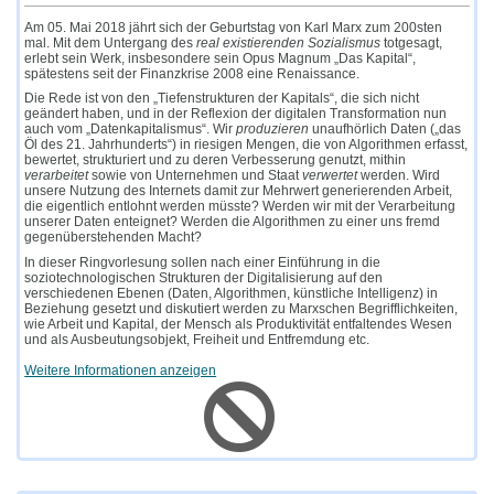
Am 05. Mai 2018 jährt sich der Geburtstag von Karl Marx zum 200sten
mal. Mit dem Untergang des
real existierenden Sozialismus
totgesagt,
erlebt sein Werk, insbesondere sein Opus Magnum „Das Kapital“,
spätestens seit der Finanzkrise 2008 eine Renaissance.
Die Rede ist von den „Tiefenstrukturen der Kapitals“, die sich nicht
geändert haben, und in der Reflexion der digitalen Transformation nun
auch vom „Datenkapitalismus“. Wir
produzieren
unaufhörlich Daten („das
Öl des 21. Jahrhunderts“) in riesigen Mengen, die von Algorithmen erfasst,
bewertet, strukturiert und zu deren Verbesserung genutzt, mithin
verarbeitet
sowie von Unternehmen und Staat
verwertet
werden. Wird
unsere Nutzung des Internets damit zur Mehrwert generierenden Arbeit,
die eigentlich entlohnt werden müsste? Werden wir mit der Verarbeitung
unserer Daten enteignet? Werden die Algorithmen zu einer uns fremd
gegenüberstehenden Macht?
In dieser Ringvorlesung sollen nach einer Einführung in die
soziotechnologischen Strukturen der Digitalisierung auf den
verschiedenen Ebenen (Daten, Algorithmen, künstliche Intelligenz) in
Beziehung gesetzt und diskutiert werden zu Marxschen Begrifflichkeiten,
wie Arbeit und Kapital, der Mensch als Produktivität entfaltendes Wesen
und als Ausbeutungsobjekt, Freiheit und Entfremdung etc.
Weitere Informationen anzeigen