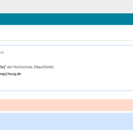
hließen
end
fe]
" der Hochschule Zittau/Görlitz.
ning@hszg.de