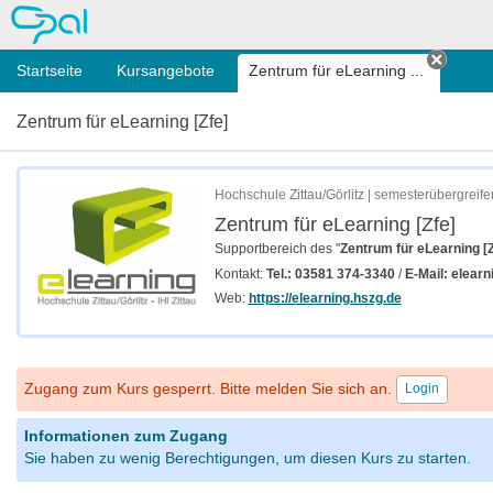
OPAL
Startseite
Kursangebote
Zentrum für eLearning ...
Tab sc
Zentrum für eLearning [Zfe]
Hochschule Zittau/Görlitz | semesterübergreif
Zentrum für eLearning [Zfe]
Supportbereich des "
Zentrum für eLearning [Z
Kontakt:
Tel.: 03581 374-3340
/
E-Mail: elear
Web:
https://elearning.hszg.de
Zugang zum Kurs gesperrt. Bitte melden Sie sich an.
Login
Informationen zum Zugang
Sie haben zu wenig Berechtigungen, um diesen Kurs zu starten.