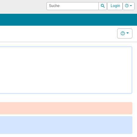
Suche
Hilf
Login
Suchen
Hilfe