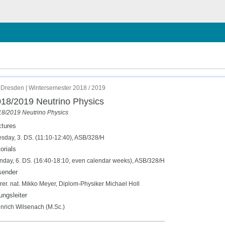
chließen
Dresden | Wintersemester 2018 / 2019
18/2019 Neutrino Physics
8/2019 Neutrino Physics
ctures
sday, 3. DS. (11:10-12:40), ASB/328/H
orials
day, 6. DS. (16:40-18:10, even calendar weeks), ASB/328/H
sender
 rer. nat. Mikko Meyer, Diplom-Physiker Michael Holl
ngsleiter
nrich Wilsenach (M.Sc.)