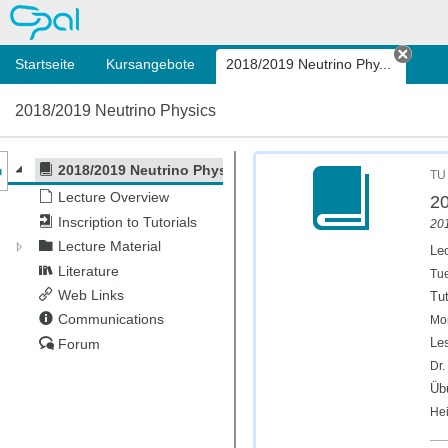
OPAL
Startseite
Kursangebote
2018/2019 Neutrino Phy...
Tab s
2018/2019 Neutrino Physics
nzeige des Kursmenüs
2018/2019 Neutrino Physics
TU 
Lecture Overview
20
Inscription to Tutorials
201
Lecture Material
Le
Literature
Tue
Web Links
Tut
Communications
Mon
Le
Forum
Dr.
Übu
Hei