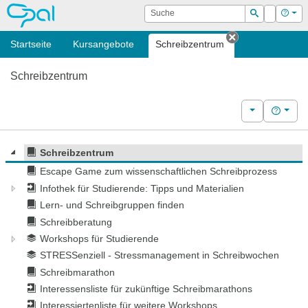
OPAL
Suche
Login
Hilf
Suchen
Startseite
Kursangebote
Schreibzentrum
Tab schließen
Schreibzentrum
Weitere Kurs
Hilfe
Schreibzentrum
Escape Game zum wissenschaftlichen Schreibprozess
Infothek für Studierende: Tipps und Materialien
Lern- und Schreibgruppen finden
Schreibberatung
Workshops für Studierende
STRESSenziell - Stressmanagement in Schreibwochen
Schreibmarathon
Interessensliste für zukünftige Schreibmarathons
Interessiertenliste für weitere Workshops