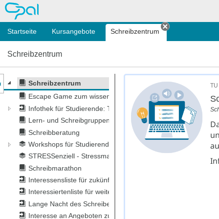
OPAL
Startseite
Kursangebote
Schreibzentrum
Tab schließen
Schreibzentrum
nzeige des Kursmenüs
Schreibzentrum
TU 
Escape Game zum wissenschaftlichen Schreibprozess
Sc
Infothek für Studierende: Tipps und Materialien
Sc
Lern- und Schreibgruppen finden
Da
Schreibberatung
un
au
Workshops für Studierende
STRESSenziell - Stressmanagement in Schreibwochen
In
Schreibmarathon
Interessensliste für zukünftige Schreibmarathons
Interessiertenliste für weitere Workshops
Lange Nacht des Schreibens
Interesse an Angeboten zu KI & Schreiben