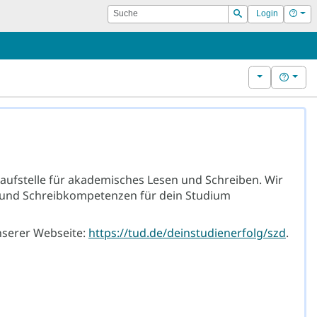
Suche
Hilf
Login
Suchen
Weitere Kurs
Hilfe
laufstelle für akademisches Lesen und Schreiben. Wir
- und Schreibkompetenzen für dein Studium
nserer Webseite:
https://tud.de/deinstudienerfolg/szd
.