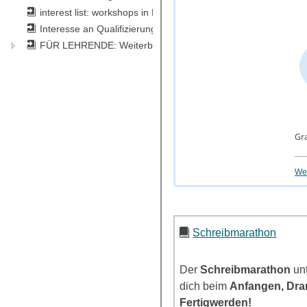
interest list: workshops in English / for international students
Interesse an Qualifizierung studentische/r Schreibberater/in/
FÜR LEHRENDE: Weiterbildungen
Gra
Wei
Schreibmarathon
Der
Schreibmarathon
un
dich beim
Anfangen, Dra
Fertigwerden!