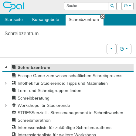
OPAL
Suche
Login
Hilf
Suchen
Startseite
Kursangebote
Schreibzentrum
Tab schließen
Schreibzentrum
Weitere Kurs
Hilfe
Schreibzentrum
Escape Game zum wissenschaftlichen Schreibprozess
Infothek für Studierende: Tipps und Materialien
Lern- und Schreibgruppen finden
Schreibberatung
Workshops für Studierende
STRESSenziell - Stressmanagement in Schreibwochen
Schreibmarathon
Interessensliste für zukünftige Schreibmarathons
Interessiertenliste für weitere Workshops