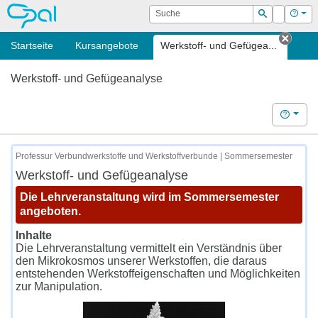
OPAL
Suche
Login
Hilf
Suchen
Startseite
Kursangebote
Werkstoff- und Gefügea...
Tab s
Werkstoff- und Gefügeanalyse
Hilfe
Professur Verbundwerkstoffe und Werkstoffverbunde | Sommersemester
Werkstoff- und Gefügeanalyse
Die Lehrveranstaltung wird im Sommersemester
angeboten.
Inhalte
Die Lehrveranstaltung vermittelt ein Verständnis über
den Mikrokosmos unserer Werkstoffen, die daraus
entstehenden Werkstoffeigenschaften und Möglichkeiten
zur Manipulation.