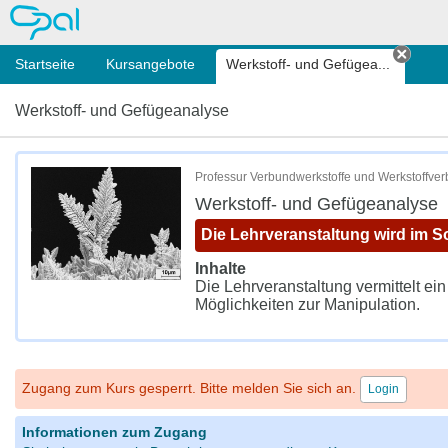
OPAL
Startseite
Kursangebote
Werkstoff- und Gefügea...
Tab s
Werkstoff- und Gefügeanalyse
Professur Verbundwerkstoffe und Werkstoffv
Werkstoff- und Gefügeanalyse
Die Lehrveranstaltung wird im
Inhalte
Die Lehrveranstaltung vermittelt e
Möglichkeiten zur Manipulation.
Zugang zum Kurs gesperrt. Bitte melden Sie sich an.
Login
Informationen zum Zugang