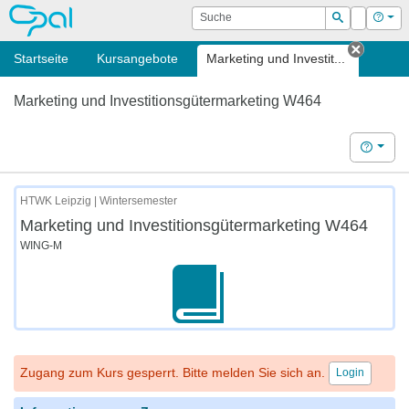
OPAL
Suche
Login
Hilf
Suchen
Startseite
Kursangebote
Marketing und Investit...
Tab sc
Marketing und Investitionsgütermarketing W464
Hilfe
HTWK Leipzig | Wintersemester
Marketing und Investitionsgütermarketing W464
WING-M
Zugang zum Kurs gesperrt. Bitte melden Sie sich an.
Login