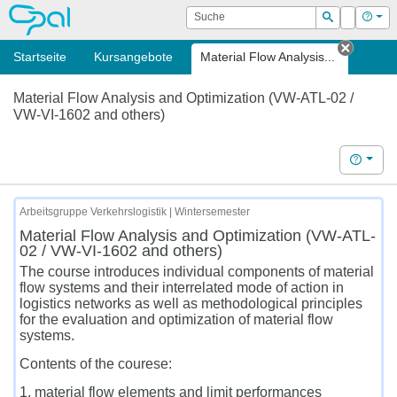
OPAL
Suche
Login
Hilf
Suchen
Startseite
Kursangebote
Material Flow Analysis...
Tab sc
Material Flow Analysis and Optimization (VW-ATL-02 /
VW-VI-1602 and others)
Hilfe
Arbeitsgruppe Verkehrslogistik | Wintersemester
Material Flow Analysis and Optimization (VW-ATL-
02 / VW-VI-1602 and others)
The course introduces individual components of material
flow systems and their interrelated mode of action in
logistics networks as well as methodological principles
for the evaluation and optimization of material flow
systems.
Contents of the courese:
1. material flow elements and limit performances