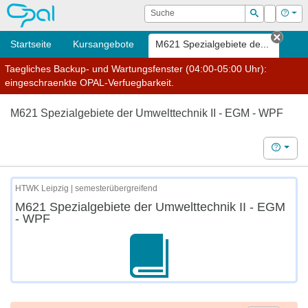
OPAL
Suche
Login
Hilf
Suchen
Startseite
Kursangebote
M621 Spezialgebiete de...
Tab s
Taegliches Backup- und Wartungsfenster (04:00-05:00 Uhr):
eingeschraenkte OPAL-Verfuegbarkeit.
M621 Spezialgebiete der Umwelttechnik II - EGM - WPF
Hilfe
HTWK Leipzig | semesterübergreifend
M621 Spezialgebiete der Umwelttechnik II - EGM
- WPF