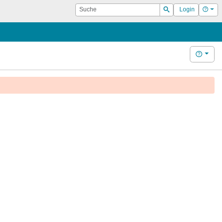
Suche
Hilf
Login
Suchen
Hilfe