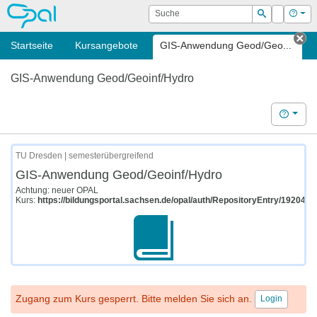
OPAL
Suche
Login
Hilf
Suchen
Startseite
Kursangebote
GIS-Anwendung Geod/Geo...
Ta
GIS-Anwendung Geod/Geoinf/Hydro
Hilfe
TU Dresden | semesterübergreifend
GIS-Anwendung Geod/Geoinf/Hydro
Achtung: neuer OPAL
Kurs:
https://bildungsportal.sachsen.de/opal/auth/RepositoryEntry/192049
Zugang zum Kurs gesperrt. Bitte melden Sie sich an.
Login